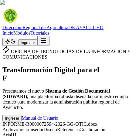
Dirección Regional de Agricultura
DE
AYACUCHO
Inicio
Módulos
Tutoriales
Ingresar
OFICINA DE TECNOLOGÍAS DE LA INFORMACIÓN Y
COMUNICACIONES
Transformación Digital para el
F
Presentamos el nuevo
Sistema de Gestión Documental
(SIDWARI)
, una plataforma robusta diseñada por nuestro equipo
técnico para modernizar la administración pública regional de
Ayacucho.
Manual de Usuario
Ingresar
INFORME-R0000072594-2026-GG-OTIC.docx
Archivo
Inicio
Insertar
Diseño
Referencias
Colaboración
Arial
11